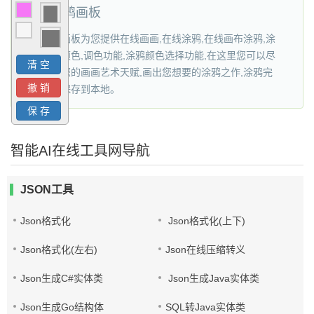
在线涂鸦画板
网
在线涂鸦画板为您提供在线画画,在线涂鸦,在线画布涂鸦,涂
鸦自定义颜色,调色功能,涂鸦颜色选择功能,在这里您可以尽
情的发挥您的画画艺术天赋,画出您想要的涂鸦之作,涂鸦完
成后可以保存到本地。
智能AI在线工具网导航
JSON工具
Json格式化
Json格式化(上下)
Json格式化(左右)
Json在线压缩转义
Json生成C#实体类
Json生成Java实体类
Json生成Go结构体
SQL转Java实体类